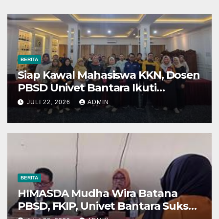
BERITA
Siap Kawal Mahasiswa KKN, Dosen
PBSD Univet Bantara Ikuti
Pembekalan DPL KKN 2026/2027
JULI 22, 2026
ADMIN
BERITA
HIMASDA Mudha Wira Batana
PBSD, FKIP, Univet Bantara Sukses
Gelar Reorganisasi 2026