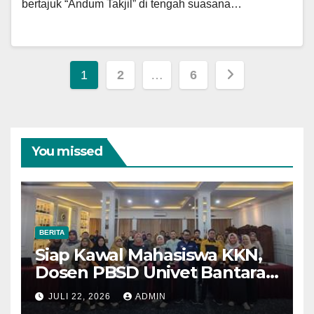
bertajuk “Andum Takjil” di tengah suasana…
Paginasi
1
2
…
6
pos
You missed
BERITA
Siap Kawal Mahasiswa KKN,
Dosen PBSD Univet Bantara
Ikuti Pembekalan DPL KKN
JULI 22, 2026
ADMIN
2026/2027