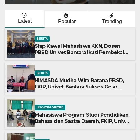
SLB se-Sukoharjo dan Surakart
Latest
Popular
Trending
BERITA
Siap Kawal Mahasiswa KKN, Dosen
PBSD Univet Bantara Ikuti Pembekalan
DPL KKN 2026/2027
BERITA
HIMASDA Mudha Wira Batana PBSD,
FKIP, Univet Bantara Sukses Gelar
Reorganisasi 2026
UNCATEGORIZED
Mahasiswa Program Studi Pendidikan
Bahasa dan Sastra Daerah, FKIP, Univet
Bantara Sukoharjo Laksanakan UAS
Semester Genap Tahun Akademik
2025/2026