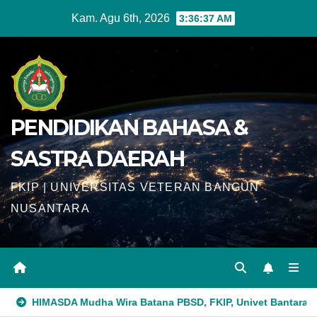
Skip
Kam. Agu 6th, 2026
3:36:38 AM
to
content
PENDIDIKAN BAHASA &
SASTRA DAERAH
FKIP | UNIVERSITAS VETERAN BANGUN
NUSANTARA
ra Batana PBSD, FKIP, Univet Bantara Sukses Gelar Reorganisa