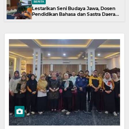
BERITA
Lestarikan Seni Budaya Jawa, Dosen
Pendidikan Bahasa dan Sastra Daerah
Univet Bantara Jadi Narasumber Guru-
Guru SLB se-Sukoharjo dan Surakarta