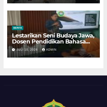
Laksanakan UAS Semester
Genap Tahun Akademik
2025/2026
BERITA
Lestarikan Seni Budaya Jawa,
Dosen Pendidikan Bahasa
dan Sastra Daerah Univet
JULI 10, 2026
ADMIN
Bantara Jadi Narasumber
Guru-Guru SLB se-Sukoharjo
dan Surakarta